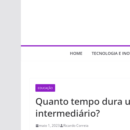
Pular
para
o
conteúdo
HOME
TECNOLOGIA E IN
EDUCAÇÃO
Quanto tempo dura u
intermediário?
maio 1, 2023
Ricardo Correia