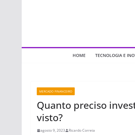
Pular
para
o
conteúdo
HOME
TECNOLOGIA E IN
MERCADO FINANCEIRO
Quanto preciso invest
visto?
agosto 9, 2023
Ricardo Correia