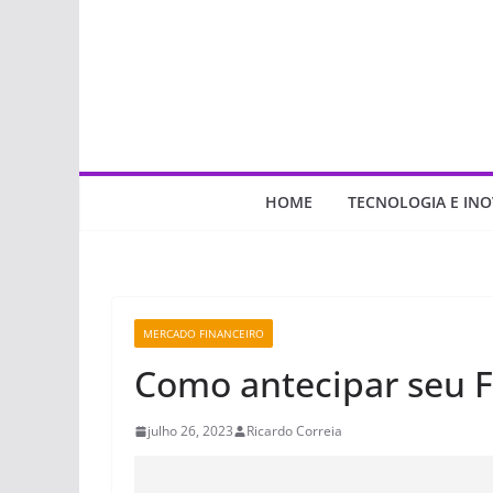
Pular
para
o
conteúdo
HOME
TECNOLOGIA E IN
MERCADO FINANCEIRO
Como antecipar seu 
julho 26, 2023
Ricardo Correia