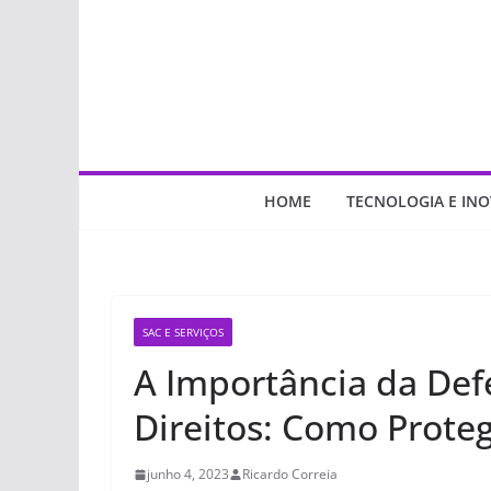
Pular
para
o
conteúdo
HOME
TECNOLOGIA E IN
SAC E SERVIÇOS
A Importância da Defe
Direitos: Como Prote
junho 4, 2023
Ricardo Correia