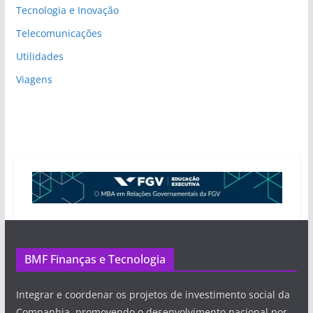
Tecnologia e Inovação
Telecomunicações
Utilidades
Viagens
BMF Finanças e Tecnologia
Integrar e coordenar os projetos de investimento social da
Companhia, promovendo o desenvolvimento nacional por