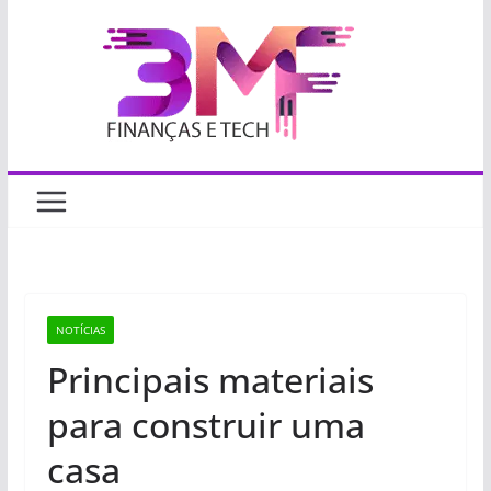
Pular
para
o
conteúdo
NOTÍCIAS
Principais materiais
para construir uma
casa