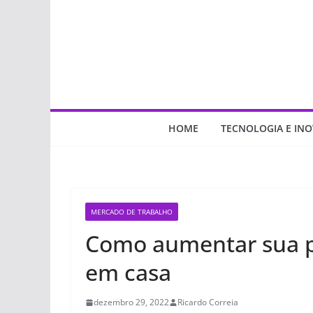
Pular
para
o
conteúdo
HOME
TECNOLOGIA E IN
MERCADO DE TRABALHO
Como aumentar sua p
em casa
dezembro 29, 2022
Ricardo Correia