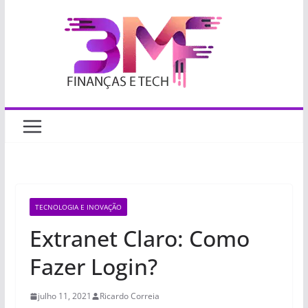
Pular
para
o
conteúdo
TECNOLOGIA E INOVAÇÃO
Extranet Claro: Como
Fazer Login?
julho 11, 2021
Ricardo Correia