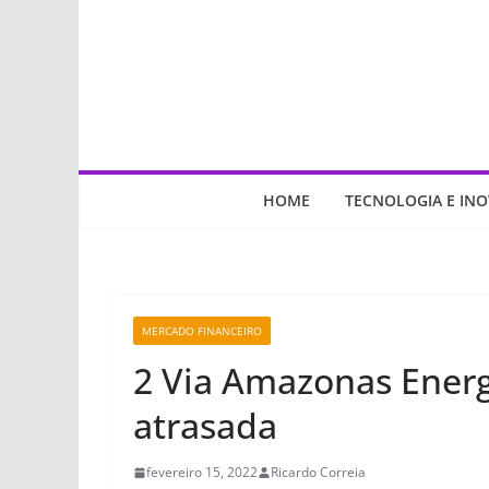
Pular
para
o
conteúdo
HOME
TECNOLOGIA E IN
MERCADO FINANCEIRO
2 Via Amazonas Energ
atrasada
fevereiro 15, 2022
Ricardo Correia