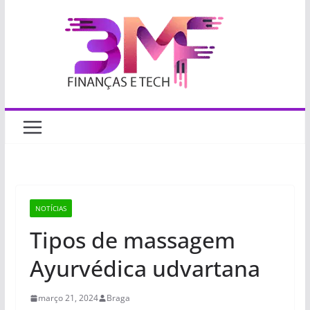
Pular
para
o
conteúdo
NOTÍCIAS
Tipos de massagem
Ayurvédica udvartana
março 21, 2024
Braga