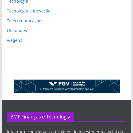
Tecnologia
Tecnologia e Inovação
Telecomunicações
Utilidades
Viagens
BMF Finanças e Tecnologia
Integrar e coordenar os projetos de investimento social da