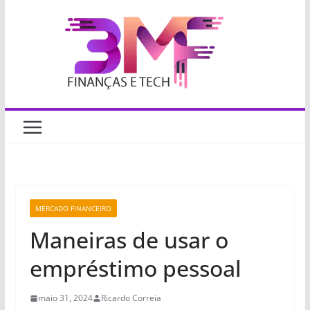
Pular
para
o
conteúdo
MERCADO FINANCEIRO
Maneiras de usar o
empréstimo pessoal
maio 31, 2024
Ricardo Correia