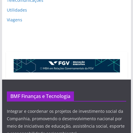
Telecomunicações
Utilidades
Viagens
BMF Finanças e Tecnologia
Integrar e coordenar os projetos de investimento social da
Companhia, promovendo o desenvolvimento nacional por
meio de iniciativas de educação, assistência social, esporte